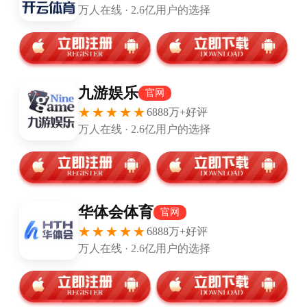
主要是为了金钱。这引发了巴索戈本人的不满。
迪夫称自己遭到了巴索戈的威胁，他透露：“自上周六
晚间以来，我便一直被巴索戈的亲人所威胁，他的哥哥
对我发出了死亡警告，而今天（周日）巴索戈开着车带
着一些人来到体育场，与我发生了身体接触。我只能求
救于在场的人，这些还是在体育记者协会秘书长在场的
情况下发生的。他们还扬言一切没有结束，所以我打算
对此进行上诉。”
据了解，2019年10月，巴索戈因为同样的原因袭击过
另外一名年轻人。
上一篇：
GA黄金甲体育-王
下一篇：
GA黄金甲体育-维
俊杰、庞峥麟领衔最新一期
蒂尼亚：就本赛季表现来
中国男篮短训营名单
说，拜仁和我们一样是欧洲