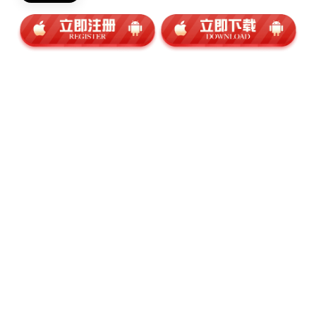
GA黄金甲体育平台-浓眉：我
GA黄金甲体育平台-女人的生
的膝伤并没有大碍 球队今天
理性喜欢，一生只有两次：
的防守很糟糕
一次懵懂，一次余生
GA黄金甲体育平台-不是为钱
GA黄金甲体育官网-姆巴佩要
来中国？巴索戈不满记者报
伤停多久？专家：等先消肿
道对其发出威胁
再说 欧冠难了
GA黄金甲体育官方网站-又一
GA黄金甲体育官网-中国足
后卫当教练？比卢普斯成为
协：148天721场比赛唤燃亿
步行者主帅候选人
心 影响力创新高