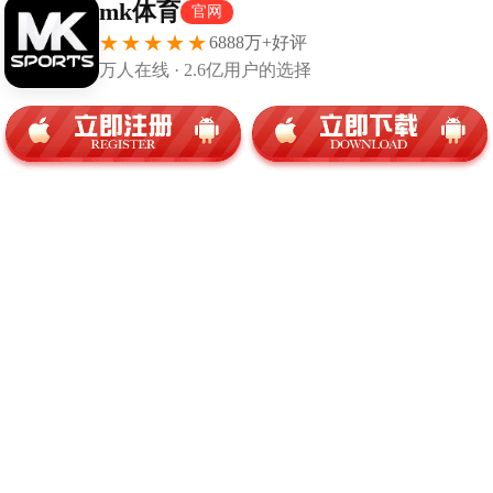
析：
GA黄金甲体育-纽约德比14连
GA黄金甲体育-乐透抽
火的
胜！尼克斯送篮网6连败 唐斯
没了！勇士多次“劝阻”
26+15布伦森17+8
计划
拉德
德媒侮辱中国：把五星红旗贴在
GA黄金甲体育官方网站
NBA
狗身上 王励勤刘国梁应要求其道|
萨战马竞亚马尔冲纪录
德国|国乒|国乒男队|观光车|团体
雷斯对决铁血防线|巴塞
联系站长
关于本站
投稿须知
申请友链
广告合作
商务洽谈